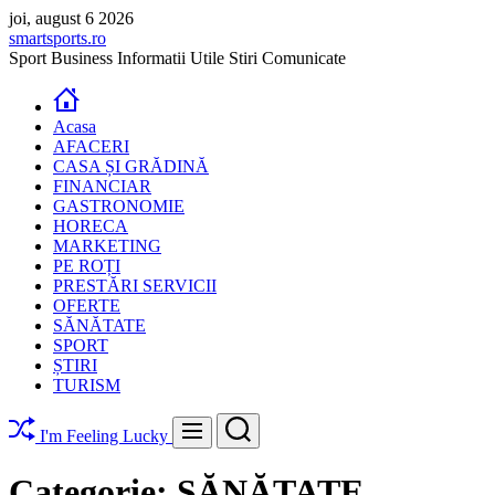
Skip
joi, august 6 2026
to
smartsports.ro
content
Sport Business Informatii Utile Stiri Comunicate
Acasa
AFACERI
CASA ȘI GRĂDINĂ
FINANCIAR
GASTRONOMIE
HORECA
MARKETING
PE ROȚI
PRESTĂRI SERVICII
OFERTE
SĂNĂTATE
SPORT
ȘTIRI
TURISM
Search
Menu
I'm Feeling Lucky
Categorie:
SĂNĂTATE