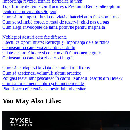
Importanța reviziei tehnice periodice la timp
Top 3 firme de rent a car București: Premium Rent și alte opțiuni
pentru închirieri auto Otopeni
Cum să prelungești durata de viață a bateriei auto în sezonul rece
Cum se schimbă corect o roată de rezervă: ghid pas cu pas
Cum alegi anvelopele de iarnă potrivite pentru mașina ta
Noblețe și gesturi care fac diferența
Eșecul ca oportunitate: Reflecții și importanța de a te ridica
Ce inseamna cand visezi ca iti cad dintii
Citate despre răbdare și ce ne învață în momente grele
Ce inseamna cand visezi ca cazi in gol
Cum să te adaptezi la viața de student în alt oraș
Cum să gestionezi volumul: sfaturi practice
Pot găsi restaurant pescăresc în cadrul Xanadu Resorts din Belek?
Cum să nu te îneci: sfaturi și tehnici eficiente
Planificarea eficientă a semestrului universitar
You May Also Like: