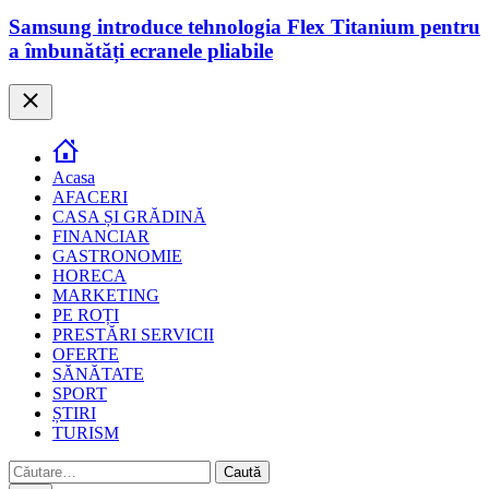
Samsung introduce tehnologia Flex Titanium pentru
a îmbunătăți ecranele pliabile
Close
Acasa
AFACERI
CASA ȘI GRĂDINĂ
FINANCIAR
GASTRONOMIE
HORECA
MARKETING
PE ROȚI
PRESTĂRI SERVICII
OFERTE
SĂNĂTATE
SPORT
ȘTIRI
TURISM
Caută
după: