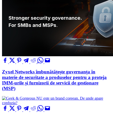
Zyxel Networks îmbunătățește guvernanța în
materie de securitate a produselor pentru a proteja
IMM-urile și furnizorii de servicii de gestionare
(MSP)