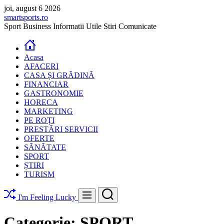
Skip
joi, august 6 2026
to
smartsports.ro
content
Sport Business Informatii Utile Stiri Comunicate
Acasa
AFACERI
CASA ȘI GRĂDINĂ
FINANCIAR
GASTRONOMIE
HORECA
MARKETING
PE ROȚI
PRESTĂRI SERVICII
OFERTE
SĂNĂTATE
SPORT
ȘTIRI
TURISM
Search
Menu
I'm Feeling Lucky
Categorie:
SPORT