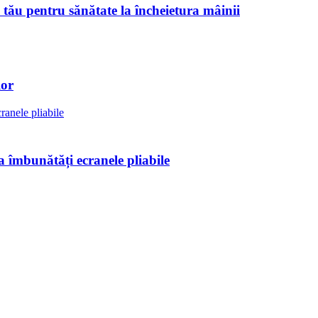
ău pentru sănătate la încheietura mâinii
lor
 îmbunătăți ecranele pliabile