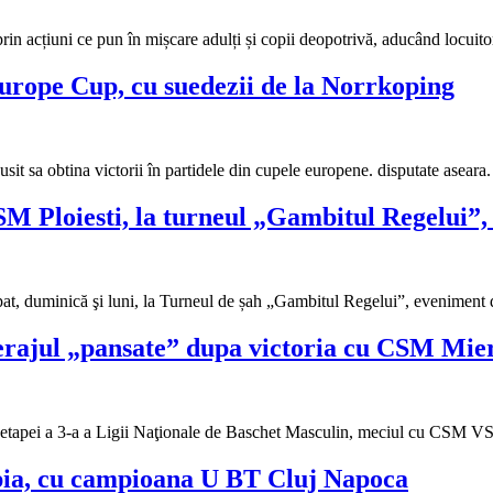
in acțiuni ce pun în mișcare adulți și copii deopotrivă, aducând locuitor
urope Cup, cu suedezii de la Norrkoping
usit sa obtina victorii în partidele din cupele europene. disputate as
CSM Ploiesti, la turneul „Gambitul Regelui”,
t, duminică şi luni, la Turneul de șah „Gambitul Regelui”, eveniment d
verajul „pansate” dupa victoria cu CSM Mie
drul etapei a 3-a a Ligii Naţionale de Baschet Masculin, meciul cu CSM
mpia, cu campioana U BT Cluj Napoca