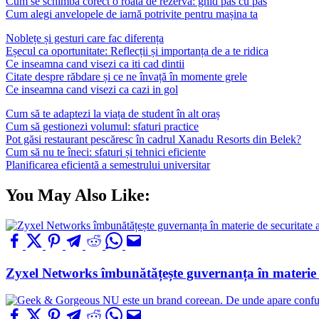
Cum se schimbă corect o roată de rezervă: ghid pas cu pas
Cum alegi anvelopele de iarnă potrivite pentru mașina ta
Noblețe și gesturi care fac diferența
Eșecul ca oportunitate: Reflecții și importanța de a te ridica
Ce inseamna cand visezi ca iti cad dintii
Citate despre răbdare și ce ne învață în momente grele
Ce inseamna cand visezi ca cazi in gol
Cum să te adaptezi la viața de student în alt oraș
Cum să gestionezi volumul: sfaturi practice
Pot găsi restaurant pescăresc în cadrul Xanadu Resorts din Belek?
Cum să nu te îneci: sfaturi și tehnici eficiente
Planificarea eficientă a semestrului universitar
You May Also Like:
Zyxel Networks îmbunătățește guvernanța în materie de