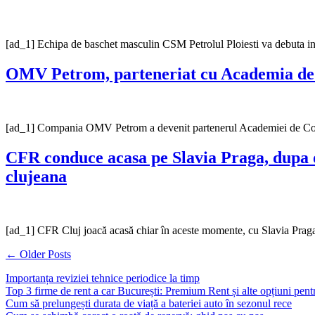
[ad_1] Echipa de baschet masculin CSM Petrolul Ploiesti va debuta in
OMV Petrom, parteneriat cu Academia de Co
[ad_1] Compania OMV Petrom a devenit partenerul Academiei de Copii ș
CFR conduce acasa pe Slavia Praga, dupa o
clujeana
[ad_1] CFR Cluj joacă acasă chiar în aceste momente, cu Slavia Praga
Navigare
←
Older Posts
în
Importanța reviziei tehnice periodice la timp
Top 3 firme de rent a car București: Premium Rent și alte opțiuni pent
articole
Cum să prelungești durata de viață a bateriei auto în sezonul rece