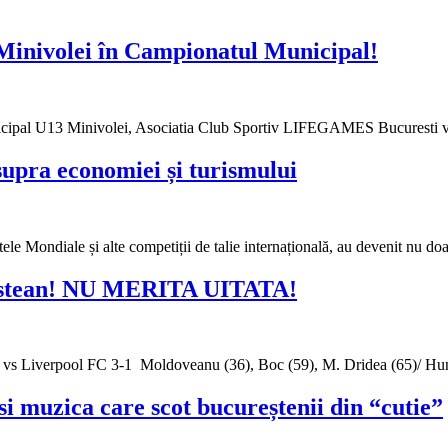
3 Minivolei în Campionatul Municipal!
cipal U13 Minivolei, Asociatia Club Sportiv LIFEGAMES Bucuresti va i
upra economiei și turismului
le Mondiale și alte competiții de talie internațională, au devenit nu d
oiestean! NU MERITA UITATA!
 vs Liverpool FC 3-1 Moldoveanu (36), Boc (59), M. Dridea (65)/ Hun
i muzica care scot bucureștenii din “cutie”