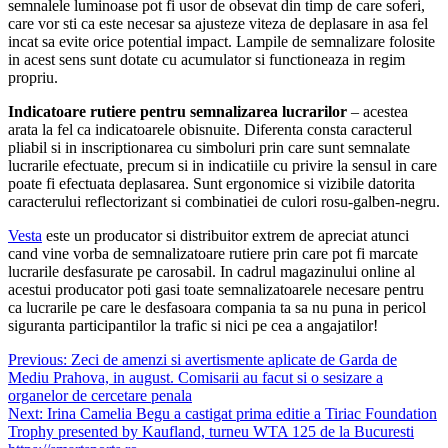
semnalele luminoase pot fi usor de obsevat din timp de care soferi,
care vor sti ca este necesar sa ajusteze viteza de deplasare in asa fel
incat sa evite orice potential impact. Lampile de semnalizare folosite
in acest sens sunt dotate cu acumulator si functioneaza in regim
propriu.
Indicatoare rutiere pentru semnalizarea lucrarilor
– acestea
arata la fel ca indicatoarele obisnuite. Diferenta consta caracterul
pliabil si in inscriptionarea cu simboluri prin care sunt semnalate
lucrarile efectuate, precum si in indicatiile cu privire la sensul in care
poate fi efectuata deplasarea. Sunt ergonomice si vizibile datorita
caracterului reflectorizant si combinatiei de culori rosu-galben-negru.
Vesta
este un producator si distribuitor extrem de apreciat atunci
cand vine vorba de semnalizatoare rutiere prin care pot fi marcate
lucrarile desfasurate pe carosabil. In cadrul magazinului online al
acestui producator poti gasi toate semnalizatoarele necesare pentru
ca lucrarile pe care le desfasoara compania ta sa nu puna in pericol
siguranta participantilor la trafic si nici pe cea a angajatilor!
Navigare
Previous:
Zeci de amenzi si avertismente aplicate de Garda de
Mediu Prahova, in august. Comisarii au facut si o sesizare a
în
organelor de cercetare penala
articole
Next:
Irina Camelia Begu a castigat prima editie a Tiriac Foundation
Trophy presented by Kaufland, turneu WTA 125 de la Bucuresti