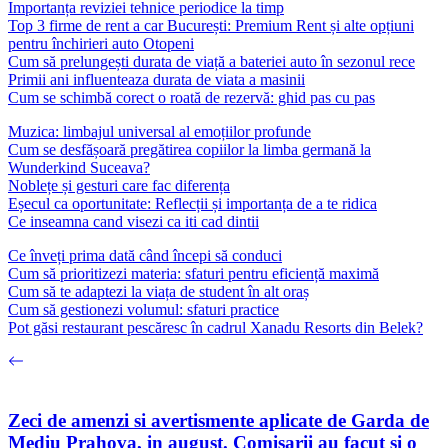
Importanța reviziei tehnice periodice la timp
Top 3 firme de rent a car București: Premium Rent și alte opțiuni
pentru închirieri auto Otopeni
Cum să prelungești durata de viață a bateriei auto în sezonul rece
Primii ani influenteaza durata de viata a masinii
Cum se schimbă corect o roată de rezervă: ghid pas cu pas
Muzica: limbajul universal al emoțiilor profunde
Cum se desfășoară pregătirea copiilor la limba germană la
Wunderkind Suceava?
Noblețe și gesturi care fac diferența
Eșecul ca oportunitate: Reflecții și importanța de a te ridica
Ce inseamna cand visezi ca iti cad dintii
Ce înveți prima dată când începi să conduci
Cum să prioritizezi materia: sfaturi pentru eficiență maximă
Cum să te adaptezi la viața de student în alt oraș
Cum să gestionezi volumul: sfaturi practice
Pot găsi restaurant pescăresc în cadrul Xanadu Resorts din Belek?
Zeci de amenzi si avertismente aplicate de Garda de
Mediu Prahova, in august. Comisarii au facut si o