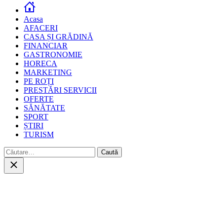
Acasa
AFACERI
CASA ȘI GRĂDINĂ
FINANCIAR
GASTRONOMIE
HORECA
MARKETING
PE ROȚI
PRESTĂRI SERVICII
OFERTE
SĂNĂTATE
SPORT
ȘTIRI
TURISM
Caută
după:
Close
search