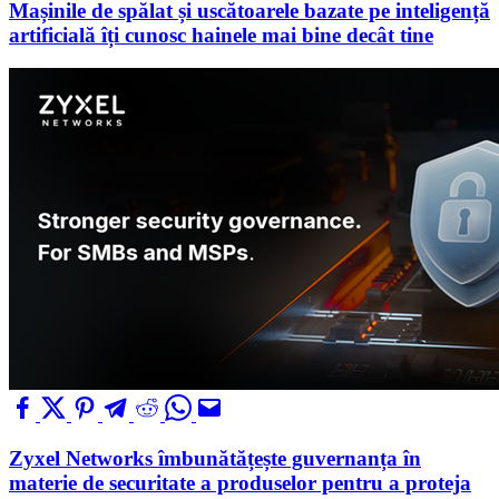
Mașinile de spălat și uscătoarele bazate pe inteligență
artificială îți cunosc hainele mai bine decât tine
Zyxel Networks îmbunătățește guvernanța în
materie de securitate a produselor pentru a proteja