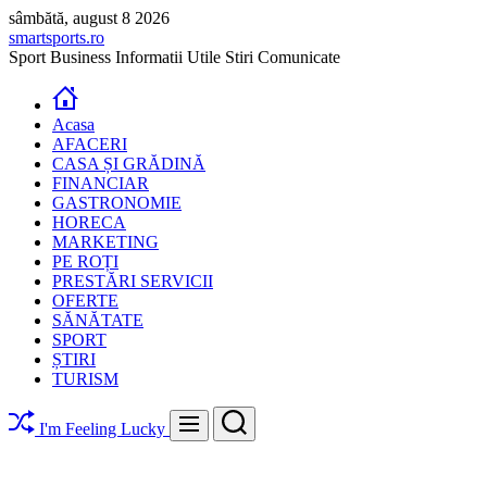
Skip
sâmbătă, august 8 2026
to
smartsports.ro
content
Sport Business Informatii Utile Stiri Comunicate
Acasa
AFACERI
CASA ȘI GRĂDINĂ
FINANCIAR
GASTRONOMIE
HORECA
MARKETING
PE ROȚI
PRESTĂRI SERVICII
OFERTE
SĂNĂTATE
SPORT
ȘTIRI
TURISM
Search
Menu
I'm Feeling Lucky