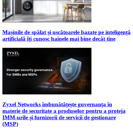
Mașinile de spălat și uscătoarele bazate pe inteligență
artificială îți cunosc hainele mai bine decât tine
Zyxel Networks îmbunătățește guvernanța în
materie de securitate a produselor pentru a proteja
IMM-urile și furnizorii de servicii de gestionare
(MSP)