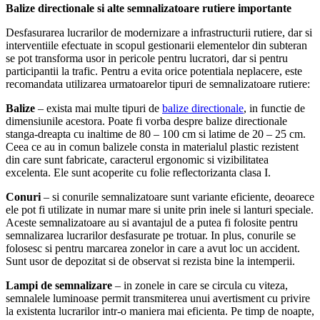
Balize directionale si alte semnalizatoare rutiere importante
Desfasurarea lucrarilor de modernizare a infrastructurii rutiere, dar si
interventiile efectuate in scopul gestionarii elementelor din subteran
se pot transforma usor in pericole pentru lucratori, dar si pentru
participantii la trafic. Pentru a evita orice potentiala neplacere, este
recomandata utilizarea urmatoarelor tipuri de semnalizatoare rutiere:
Balize
– exista mai multe tipuri de
balize directionale
, in functie de
dimensiunile acestora. Poate fi vorba despre balize directionale
stanga-dreapta cu inaltime de 80 – 100 cm si latime de 20 – 25 cm.
Ceea ce au in comun balizele consta in materialul plastic rezistent
din care sunt fabricate, caracterul ergonomic si vizibilitatea
excelenta. Ele sunt acoperite cu folie reflectorizanta clasa I.
Conuri
– si conurile semnalizatoare sunt variante eficiente, deoarece
ele pot fi utilizate in numar mare si unite prin inele si lanturi speciale.
Aceste semnalizatoare au si avantajul de a putea fi folosite pentru
semnalizarea lucrarilor desfasurate pe trotuar. In plus, conurile se
folosesc si pentru marcarea zonelor in care a avut loc un accident.
Sunt usor de depozitat si de observat si rezista bine la intemperii.
Lampi de semnalizare
– in zonele in care se circula cu viteza,
semnalele luminoase permit transmiterea unui avertisment cu privire
la existenta lucrarilor intr-o maniera mai eficienta. Pe timp de noapte,