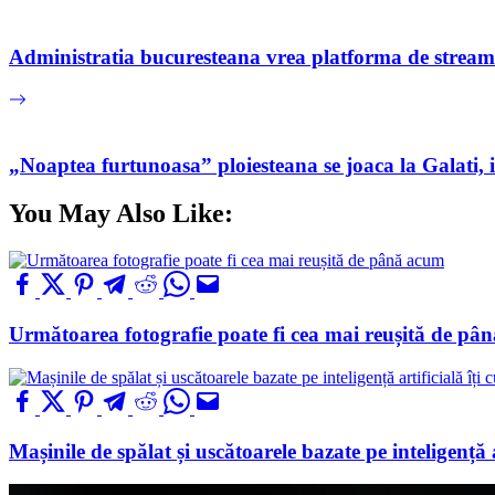
Administratia bucuresteana vrea platforma de streaming
„Noaptea furtunoasa” ploiesteana se joaca la Galati, 
You May Also Like:
Următoarea fotografie poate fi cea mai reușită de pâ
Mașinile de spălat și uscătoarele bazate pe inteligență a