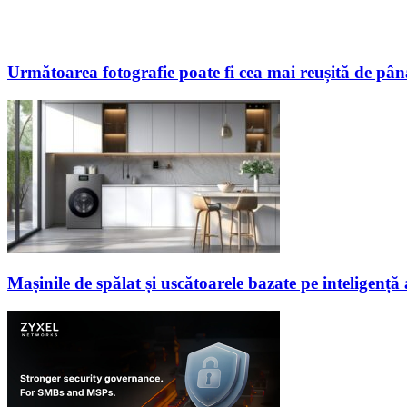
Următoarea fotografie poate fi cea mai reușită de pâ
Mașinile de spălat și uscătoarele bazate pe inteligență a