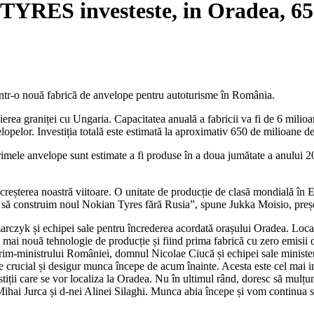
TYRES investeste, in Oradea
 într-o nouă fabrică de anvelope pentru autoturisme în România.
pierea graniței cu Ungaria. Capacitatea anuală a fabricii va fi de 6 milio
elopelor. Investiția totală este estimată la aproximativ 650 de milioane d
primele anvelope sunt estimate a fi produse în a doua jumătate a anului
 creșterea noastră viitoare. O unitate de producție de clasă mondială în E
m să construim noul Nokian Tyres fără Rusia”, spune Jukka Moisio, pre
zyk și echipei sale pentru încrederea acordată orașului Oradea. Localiz
 mai nouă tehnologie de producție și fiind prima fabrică cu zero emisii 
m-ministrului României, domnul Nicolae Ciucă și echipei sale ministerial
ste crucial și desigur munca începe de acum înainte. Acesta este cel mai
nvestiții care se vor localiza la Oradea. Nu în ultimul rând, doresc să m
ihai Jurca și d-nei Alinei Silaghi. Munca abia începe și vom continua să 