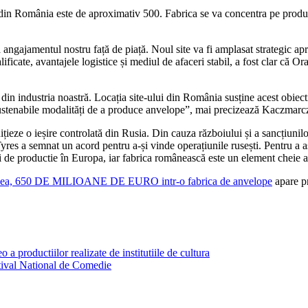
cii din România este de aproximativ 500. Fabrica se va concentra pe pro
ă angajamentul nostru față de piață. Noul site va fi amplasat strategic a
alificate, avantajele logistice și mediul de afaceri stabil, a fost clar că
n industria noastră. Locația site-ului din România susține acest obiecti
 sustenabile modalități de a produce anvelope”, mai precizează Kaczmarc
ieze o ieșire controlată din Rusia. Din cauza războiului și a sancțiunilor
Tyres a semnat un acord pentru a-și vinde operațiunile rusești. Pentru a 
ăți de productie în Europa, iar fabrica românească este un element cheie a
dea, 650 DE MILIOANE DE EURO intr-o fabrica de anvelope
apare p
a productiilor realizate de institutiile de cultura
stival National de Comedie