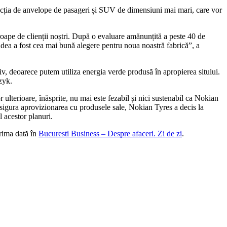
ducția de anvelope de pasageri și SUV de dimensiuni mai mari, care vor
proape de clienții noștri. După o evaluare amănunțită a peste 40 de
 Oradea a fost cea mai bună alegere pentru noua noastră fabrică”, a
v, deoarece putem utiliza energia verde produsă în apropierea sitului.
zyk.
 ulterioare, înăsprite, nu mai este fezabil și nici sustenabil ca Nokian
asigura aprovizionarea cu produsele sale, Nokian Tyres a decis la
l acestor planuri.
rima dată în
Bucuresti Business – Despre afaceri. Zi de zi
.