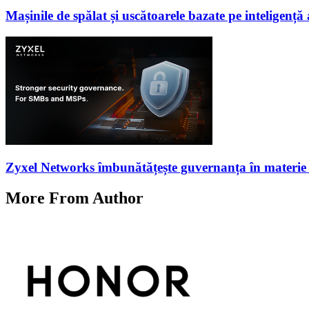
Mașinile de spălat și uscătoarele bazate pe inteligență a
Zyxel Networks îmbunătățește guvernanța în materie de
More From Author