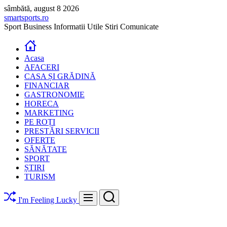
Skip
sâmbătă, august 8 2026
to
smartsports.ro
content
Sport Business Informatii Utile Stiri Comunicate
Acasa
AFACERI
CASA ȘI GRĂDINĂ
FINANCIAR
GASTRONOMIE
HORECA
MARKETING
PE ROȚI
PRESTĂRI SERVICII
OFERTE
SĂNĂTATE
SPORT
ȘTIRI
TURISM
Search
Menu
I'm Feeling Lucky