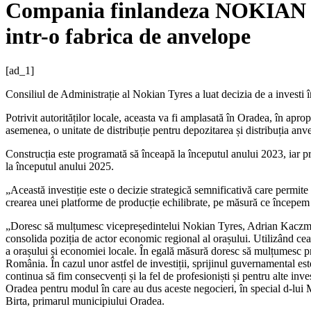
Compania finlandeza NOKIAN 
intr-o fabrica de anvelope
[ad_1]
Consiliul de Administrație al Nokian Tyres a luat decizia de a investi
Potrivit autorităților locale, aceasta va fi amplasată în Oradea, în apro
asemenea, o unitate de distribuție pentru depozitarea și distribuția anv
Construcția este programată să înceapă la începutul anului 2023, iar 
la începutul anului 2025.
„Această investiție este o decizie strategică semnificativă care permite
crearea unei platforme de producție echilibrate, pe măsură ce începe
„Doresc să mulțumesc vicepreședintelui Nokian Tyres, Adrian Kaczmarc
consolida poziția de actor economic regional al orașului. Utilizând cea
a orașului și economiei locale. În egală măsură doresc să mulțumesc pri
România. În cazul unor astfel de investiții, sprijinul guvernamental e
continua să fim consecvenți și la fel de profesioniști și pentru alte i
Oradea pentru modul în care au dus aceste negocieri, în special d-lui M
Birta, primarul municipiului Oradea.