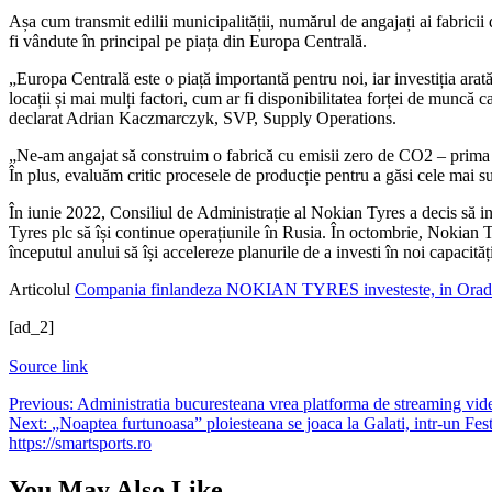
Așa cum transmit edilii municipalității, numărul de angajați ai fabri
fi vândute în principal pe piața din Europa Centrală.
„Europa Centrală este o piață importantă pentru noi, iar investiția arat
locații și mai mulți factori, cum ar fi disponibilitatea forței de muncă c
declarat Adrian Kaczmarczyk, SVP, Supply Operations.
„Ne-am angajat să construim o fabrică cu emisii zero de CO2 – prima di
În plus, evaluăm critic procesele de producție pentru a găsi cele mai
În iunie 2022, Consiliul de Administrație al Nokian Tyres a decis să iniț
Tyres plc să își continue operațiunile în Rusia. În octombrie, Nokian 
începutul anului să își accelereze planurile de a investi în noi capacit
Articolul
Compania finlandeza NOKIAN TYRES investeste, in Ora
[ad_2]
Source link
Navigare
Previous:
Administratia bucuresteana vrea platforma de streaming video 
Next:
„Noaptea furtunoasa” ploiesteana se joaca la Galati, intr-un Fe
în
https://smartsports.ro
articole
You May Also Like