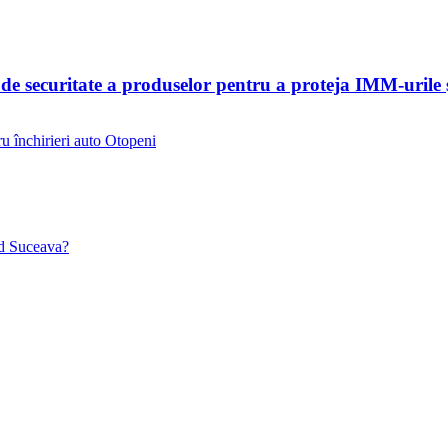
 securitate a produselor pentru a proteja IMM-urile și
ru închirieri auto Otopeni
nd Suceava?