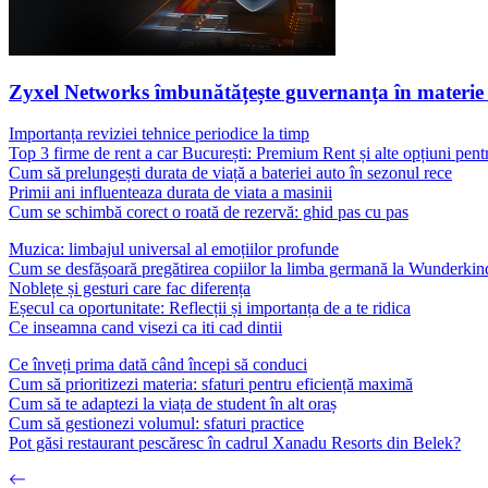
Zyxel Networks îmbunătățește guvernanța în materie de
Importanța reviziei tehnice periodice la timp
Top 3 firme de rent a car București: Premium Rent și alte opțiuni pent
Cum să prelungești durata de viață a bateriei auto în sezonul rece
Primii ani influenteaza durata de viata a masinii
Cum se schimbă corect o roată de rezervă: ghid pas cu pas
Muzica: limbajul universal al emoțiilor profunde
Cum se desfășoară pregătirea copiilor la limba germană la Wunderki
Noblețe și gesturi care fac diferența
Eșecul ca oportunitate: Reflecții și importanța de a te ridica
Ce inseamna cand visezi ca iti cad dintii
Ce înveți prima dată când începi să conduci
Cum să prioritizezi materia: sfaturi pentru eficiență maximă
Cum să te adaptezi la viața de student în alt oraș
Cum să gestionezi volumul: sfaturi practice
Pot găsi restaurant pescăresc în cadrul Xanadu Resorts din Belek?