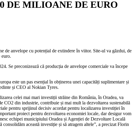
, 650 DE MILIOANE DE EURO
ane de anvelope cu potențial de extindere în viitor. Site-ul va găzdui, de
e euro.
 2024. Se preconizează că producția de anvelope comerciale va începe
uropa este un pas esențial în obținerea unei capacități suplimentare și
ședinte și CEO al Nokian Tyres.
area celei mai mari investiții străine din România, în Oradea, va
de CO2 din industrie, contribuie și mai mult la dezvoltarea sustenabilă
e pentru sprijinul decisiv acordat pentru localizarea investiției în
 important proiect pentru dezvoltarea economiei locale, dar desigur vom
ulțumesc echipei municipiului Oradea și Agenției de Dezvoltare Locală
consolidăm această investiție și să atragem altele”, a precizat Florin