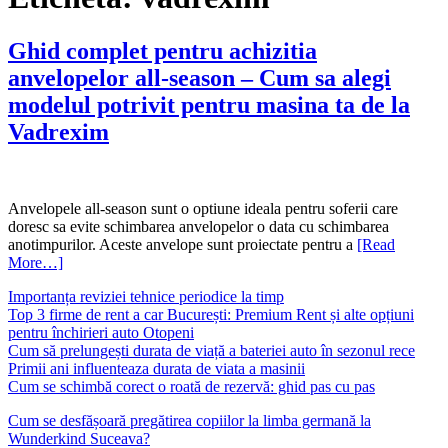
Ghid complet pentru achizitia
anvelopelor all-season – Cum sa alegi
modelul potrivit pentru masina ta de la
Vadrexim
Anvelopele all-season sunt o optiune ideala pentru soferii care
doresc sa evite schimbarea anvelopelor o data cu schimbarea
anotimpurilor. Aceste anvelope sunt proiectate pentru a
[Read
More…]
Importanța reviziei tehnice periodice la timp
Top 3 firme de rent a car București: Premium Rent și alte opțiuni
pentru închirieri auto Otopeni
Cum să prelungești durata de viață a bateriei auto în sezonul rece
Primii ani influenteaza durata de viata a masinii
Cum se schimbă corect o roată de rezervă: ghid pas cu pas
Cum se desfășoară pregătirea copiilor la limba germană la
Wunderkind Suceava?