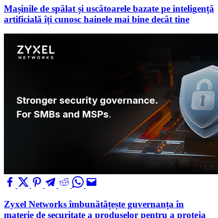
Mașinile de spălat și uscătoarele bazate pe inteligență
artificială îți cunosc hainele mai bine decât tine
Zyxel Networks îmbunătățește guvernanța în
materie de securitate a produselor pentru a proteja