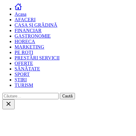
Acasa
AFACERI
CASA ȘI GRĂDINĂ
FINANCIAR
GASTRONOMIE
HORECA
MARKETING
PE ROȚI
PRESTĂRI SERVICII
OFERTE
SĂNĂTATE
SPORT
ȘTIRI
TURISM
Caută
după:
Close
search