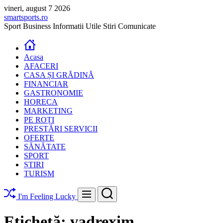
Skip
vineri, august 7 2026
to
smartsports.ro
content
Sport Business Informatii Utile Stiri Comunicate
Acasa
AFACERI
CASA ȘI GRĂDINĂ
FINANCIAR
GASTRONOMIE
HORECA
MARKETING
PE ROȚI
PRESTĂRI SERVICII
OFERTE
SĂNĂTATE
SPORT
ȘTIRI
TURISM
Search
Menu
I'm Feeling Lucky
Etichetă:
vadrexim