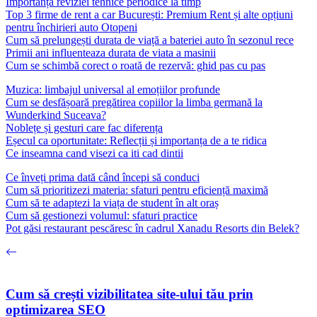
Importanța reviziei tehnice periodice la timp
Top 3 firme de rent a car București: Premium Rent și alte opțiuni
pentru închirieri auto Otopeni
Cum să prelungești durata de viață a bateriei auto în sezonul rece
Primii ani influenteaza durata de viata a masinii
Cum se schimbă corect o roată de rezervă: ghid pas cu pas
Muzica: limbajul universal al emoțiilor profunde
Cum se desfășoară pregătirea copiilor la limba germană la
Wunderkind Suceava?
Noblețe și gesturi care fac diferența
Eșecul ca oportunitate: Reflecții și importanța de a te ridica
Ce inseamna cand visezi ca iti cad dintii
Ce înveți prima dată când începi să conduci
Cum să prioritizezi materia: sfaturi pentru eficiență maximă
Cum să te adaptezi la viața de student în alt oraș
Cum să gestionezi volumul: sfaturi practice
Pot găsi restaurant pescăresc în cadrul Xanadu Resorts din Belek?
Cum să crești vizibilitatea site-ului tău prin
optimizarea SEO