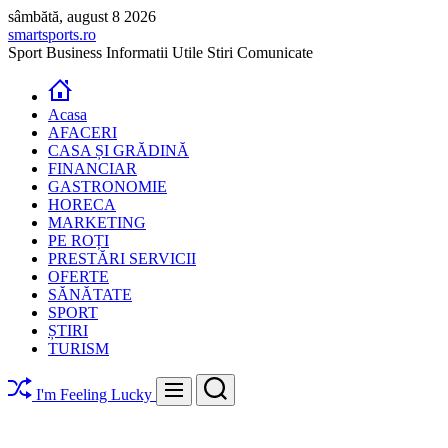
Skip
sâmbătă, august 8 2026
to
smartsports.ro
content
Sport Business Informatii Utile Stiri Comunicate
Acasa
AFACERI
CASA ȘI GRĂDINĂ
FINANCIAR
GASTRONOMIE
HORECA
MARKETING
PE ROȚI
PRESTĂRI SERVICII
OFERTE
SĂNĂTATE
SPORT
ȘTIRI
TURISM
Search
Menu
I'm Feeling Lucky