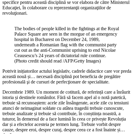
specifice pentru această disciplină se vor elabora de către Ministerul
Educaţiei, în colaborare cu reprezentanţii organizaţiilor de
revoluţionari.
The bodies of people killed in the fightings at the Royal
Palace Square are seen in the morgue of an emergency
hospital in Bucharest on December 24, 1989,
underneath a Romanian flag with the communist party
cut out as the anti-Communist uprising to end Nicolae
Ceausescu’s 24 years of dictatorial rule continue.
(Photo credit should read /AFP/Getty Images)
Potrivit inițiatorilor actului legislativ, cadrele didactice care vor preda
această nouă și… necesară disciplină pot beneficia de pregătire
profesională şi de cursuri de perfecţionare de specialitate.
Decembrie 1989. Un moment de cotitură, de referință care a înrâurit
istoria și destinele românilor. Fără să facem apel al o notă patetică,
trebuie să recunoaștem: acele zile însângerate, acele zile cu tensiuni
atunci de neimaginat soldate cu atâtea tragedii trebuie cunoscute,
trebuie analizate și trebuie să contribuie, în conștiința noastră, a
tuturor, în demersul de a face lumină în ceea ce privește Revoluția
dar și a efectelor acesteia pe termen lung. Trebuie vorbit despre
cauze, despre eroi, despre curaj, despre ceea ce a fost înainte și…