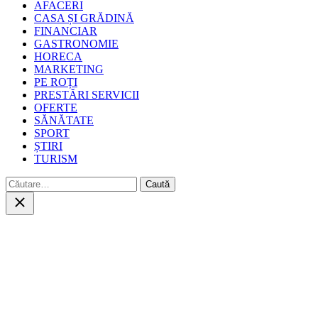
AFACERI
CASA ȘI GRĂDINĂ
FINANCIAR
GASTRONOMIE
HORECA
MARKETING
PE ROȚI
PRESTĂRI SERVICII
OFERTE
SĂNĂTATE
SPORT
ȘTIRI
TURISM
Caută
după:
Close
search