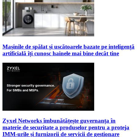
Mașinile de spălat și uscătoarele bazate pe inteligență
artificială îți cunosc hainele mai bine decât tine
Zyxel Networks îmbunătățește guvernanța în
materie de securitate a produselor pentru a proteja
IMM-urile și furnizorii de servicii de gestionare