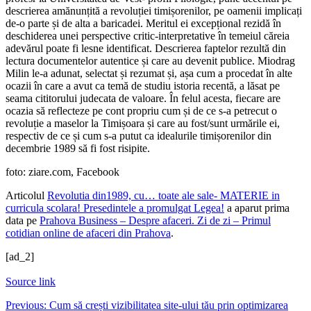
descrierea amănunțită a revoluției timișorenilor, pe oamenii implicați
de-o parte și de alta a baricadei. Meritul ei excepțional rezidă în
deschiderea unei perspective critic-interpretative în temeiul căreia
adevărul poate fi lesne identificat. Descrierea faptelor rezultă din
lectura documen­telor autentice și care au devenit publice. Miodrag
Milin le-a adunat, selectat și rezumat și, așa cum a procedat în alte
ocazii în care a avut ca temă de studiu istoria recentă, a lăsat pe
seama cititorului judecata de valoare. În felul acesta, fiecare are
ocazia să reflecteze pe cont propriu cum și de ce s-a petrecut o
revoluție a maselor la Timișoara și care au fost/sunt urmările ei,
respectiv de ce și cum s-a putut ca idealurile timișorenilor din
decembrie 1989 să fi fost risipite.
foto: ziare.com, Facebook
Articolul
Revolutia din1989, cu… toate ale sale- MATERIE in
curricula scolara! Presedintele a promulgat Legea!
a aparut prima
data pe
Prahova Business – Despre afaceri. Zi de zi – Primul
cotidian online de afaceri din Prahova
.
[ad_2]
Source link
Navigare
Previous:
Cum să crești vizibilitatea site-ului tău prin optimizarea