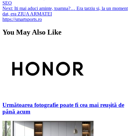
SEO
în
Next:
Iti mai aduci aminte, toamna?… Era tarziu si, la un moment
articole
dat, era ZIUA ARMATEI
https://smartsports.ro
You May Also Like
Următoarea fotografie poate fi cea mai reușită de
până acum