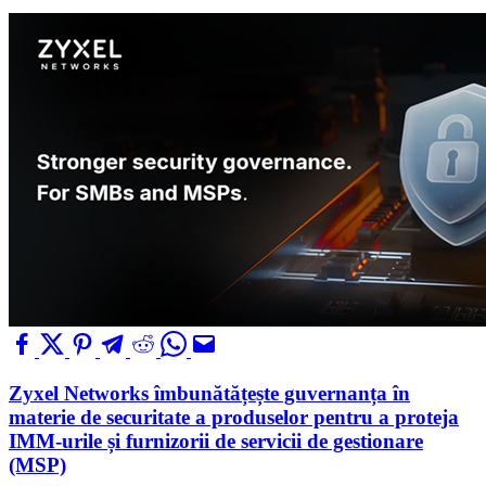
Zyxel Networks îmbunătățește guvernanța în
materie de securitate a produselor pentru a proteja
IMM-urile și furnizorii de servicii de gestionare
(MSP)