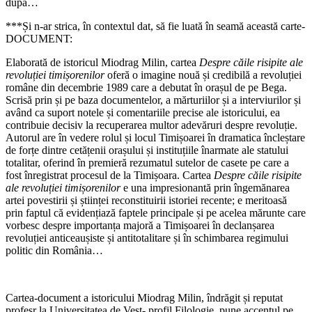
după…
***Și n-ar strica, în contextul dat, să fie luată în seamă această carte-
DOCUMENT:
Elaborată de istoricul Miodrag Milin, cartea
Despre căile risipite ale
revoluției timișorenilor
oferă o imagine nouă și credibilă a revoluției
române din decembrie 1989 care a debutat în orașul de pe Bega.
Scrisă prin și pe baza documentelor, a mărturiilor și a interviurilor și
având ca suport notele și comentariile precise ale istoricului, ea
contribuie decisiv la recuperarea multor adevăruri despre revoluție.
Autorul are în vedere rolul și locul Timișoarei în dramatica încleștare
de forțe dintre cetățenii orașului și instituțiile înarmate ale statului
totalitar, oferind în premieră rezumatul sutelor de casete pe care a
fost înregistrat procesul de la Timișoara. Cartea
Despre căile risipite
ale revoluției timișorenilor
e una impresionantă prin îngemănarea
artei povestirii și științei reconstituirii istoriei recente; e meritoasă
prin faptul că evidențiază faptele principale și pe acelea mărunte care
vorbesc despre importanța majoră a Timișoarei în declanșarea
revoluției anticeaușiste și antitotalitare și în schimbarea regimului
politic din România…
Cartea-document a istoricului Miodrag Milin, îndrăgit și reputat
profesr la Universitatea de Vest- profil Filologie, pune accentul pe