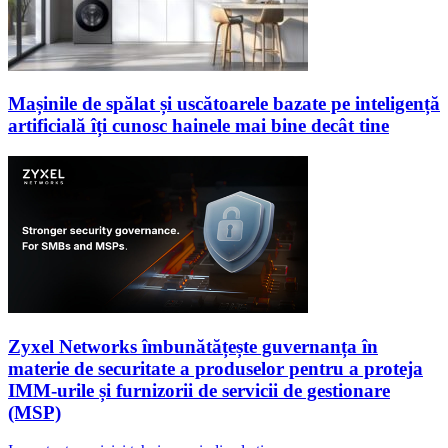
Mașinile de spălat și uscătoarele bazate pe inteligență
artificială îți cunosc hainele mai bine decât tine
Zyxel Networks îmbunătățește guvernanța în
materie de securitate a produselor pentru a proteja
IMM-urile și furnizorii de servicii de gestionare
(MSP)