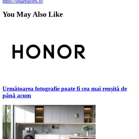
articole
https://smartsports.ro
You May Also Like
Următoarea fotografie poate fi cea mai reușită de
până acum