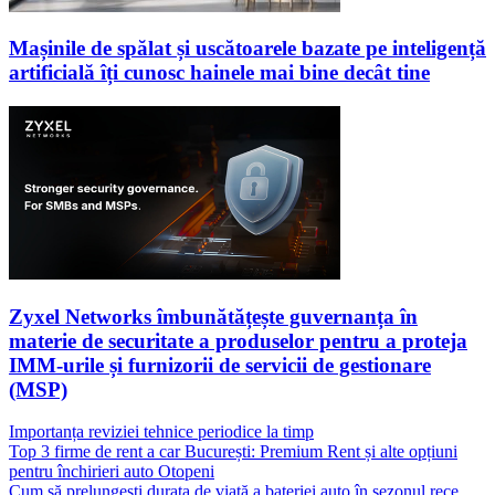
Mașinile de spălat și uscătoarele bazate pe inteligență
artificială îți cunosc hainele mai bine decât tine
Zyxel Networks îmbunătățește guvernanța în
materie de securitate a produselor pentru a proteja
IMM-urile și furnizorii de servicii de gestionare
(MSP)
Importanța reviziei tehnice periodice la timp
Top 3 firme de rent a car București: Premium Rent și alte opțiuni
pentru închirieri auto Otopeni
Cum să prelungești durata de viață a bateriei auto în sezonul rece