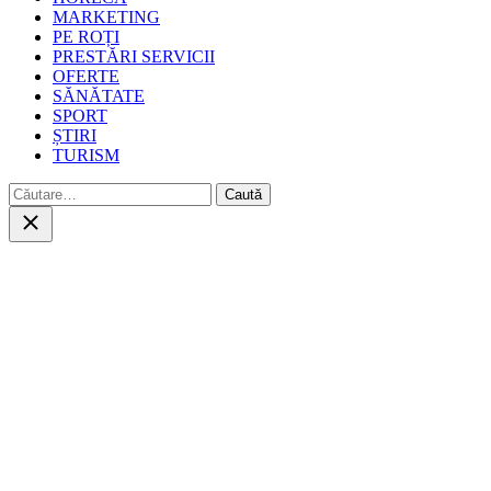
MARKETING
PE ROȚI
PRESTĂRI SERVICII
OFERTE
SĂNĂTATE
SPORT
ȘTIRI
TURISM
Caută
după:
Close
search