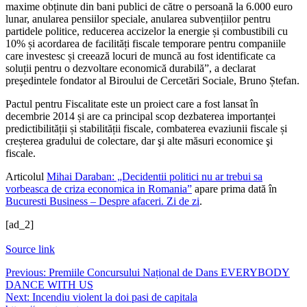
maxime obținute din bani publici de către o persoană la 6.000 euro
lunar, anularea pensiilor speciale, anularea subvențiilor pentru
partidele politice, reducerea accizelor la energie și combustibili cu
10% și acordarea de facilități fiscale temporare pentru companiile
care investesc și creează locuri de muncă au fost identificate ca
soluții pentru o dezvoltare economică durabilă”, a declarat
preşedintele fondator al Biroului de Cercetări Sociale, Bruno Ștefan.
Pactul pentru Fiscalitate este un proiect care a fost lansat în
decembrie 2014 și are ca principal scop dezbaterea importanței
predictibilității și stabilității fiscale, combaterea evaziunii fiscale și
creșterea gradului de colectare, dar şi alte măsuri economice şi
fiscale.
Articolul
Mihai Daraban: „Decidentii politici nu ar trebui sa
vorbeasca de criza economica in Romania”
apare prima dată în
Bucuresti Business – Despre afaceri. Zi de zi
.
[ad_2]
Source link
Navigare
Previous:
Premiile Concursului Național de Dans EVERYBODY
DANCE WITH US
în
Next:
Incendiu violent la doi pasi de capitala