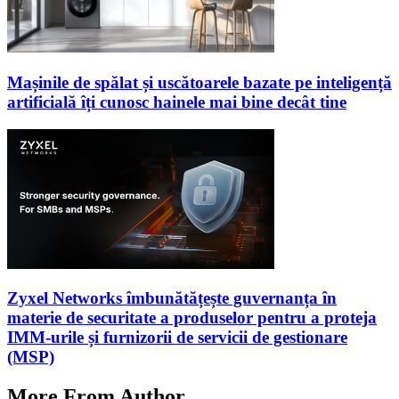
Mașinile de spălat și uscătoarele bazate pe inteligență
artificială îți cunosc hainele mai bine decât tine
Zyxel Networks îmbunătățește guvernanța în
materie de securitate a produselor pentru a proteja
IMM-urile și furnizorii de servicii de gestionare
(MSP)
More From Author