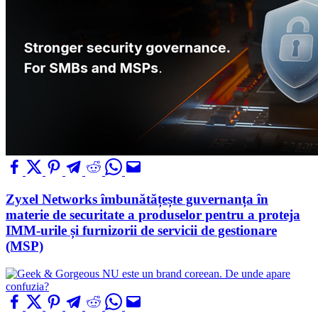
Zyxel Networks îmbunătățește guvernanța în
materie de securitate a produselor pentru a proteja
IMM-urile și furnizorii de servicii de gestionare
(MSP)