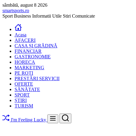
Skip
sâmbătă, august 8 2026
to
smartsports.ro
content
Sport Business Informatii Utile Stiri Comunicate
Acasa
AFACERI
CASA ȘI GRĂDINĂ
FINANCIAR
GASTRONOMIE
HORECA
MARKETING
PE ROȚI
PRESTĂRI SERVICII
OFERTE
SĂNĂTATE
SPORT
ȘTIRI
TURISM
Search
Menu
I'm Feeling Lucky