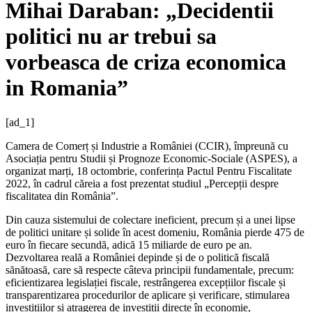
Mihai Daraban: „Decidentii
politici nu ar trebui sa
vorbeasca de criza economica
in Romania”
[ad_1]
Camera de Comerț și Industrie a României (CCIR), împreună cu
Asociația pentru Studii și Prognoze Economic-Sociale (ASPES), a
organizat marți, 18 octombrie, conferința Pactul Pentru Fiscalitate
2022, în cadrul căreia a fost prezentat studiul „Percepții despre
fiscalitatea din România”.
Din cauza sistemului de colectare ineficient, precum și a unei lipse
de politici unitare și solide în acest domeniu, România pierde 475 de
euro în fiecare secundă, adică 15 miliarde de euro pe an.
Dezvoltarea reală a României depinde și de o politică fiscală
sănătoasă, care să respecte câteva principii fundamentale, precum:
eficientizarea legislației fiscale, restrângerea excepțiilor fiscale și
transparentizarea procedurilor de aplicare și verificare, stimularea
investițiilor și atragerea de investiții directe în economie,