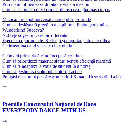
Primii ani influenteaza durata de viata a masinii
Cum se schimbă corect o roată de rezervă: ghid pas cu pas
Muzica: limbajul universal al emoțiilor profunde
Cum se desfășoară pregătirea copiilor la limba germană la
Wunderkind Suceava?
Noblețe și gesturi care fac diferența
Eșecul ca oportunitate: Reflecții și importanța de a te ridica
Ce inseamna cand visezi ca iti cad dintii
Ce înveți prima dată când începi să conduci
Cum să prioritizezi materia: sfaturi pentru eficiență maximă
Cum să te adaptezi la viața de student în alt oraș
Cum să gestionezi volumul: sfaturi practice
Pot găsi restaurant pescăresc în cadrul Xanadu Resorts din Belek?
Premiile Concursului Național de Dans
EVERYBODY DANCE WITH US