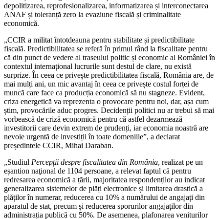
depolitizarea, reprofesionalizarea, informatizarea și interconectarea
ANAF și toleranță zero la evaziune fiscală și criminalitate
economică.
„CCIR a militat întotdeauna pentru stabilitate și predictibilitate
fiscală. Predictibilitatea se referă în primul rând la fiscalitate pentru
că din punct de vedere al traseului politic și economic al României în
contextul internațional lucrurile sunt destul de clare, nu există
surprize. În ceea ce privește predictibilitatea fiscală, România are, de
mai mulți ani, un mic avantaj în ceea ce privește costul forței de
muncă care face ca producția economică să nu stagneze. Evident,
criza energetică va reprezenta o provocare pentru noi, dar, așa cum
știm, provocările aduc progres. Decidenții politici nu ar trebui să mai
vorbească de criză economică pentru că astfel dezarmează
investitorii care devin extrem de prudenți, iar economia noastră are
nevoie urgentă de investiții în toate domeniile”, a declarat
președintele CCIR, Mihai Daraban.
„Studiul
Percepții despre fiscalitatea din România
, realizat pe un
eșantion naţional de 1104 persoane, a relevat faptul că pentru
redresarea economică a țării, majoritatea respondenților au indicat
generalizarea sistemelor de plăți electronice și limitarea drastică a
plăților în numerar, reducerea cu 10% a numărului de angajați din
aparatul de stat, precum și reducerea sporurilor angajaților din
administrația publică cu 50%. De asemenea, plafonarea veniturilor