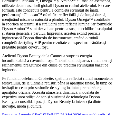
Formulele Chitosan™, Omega™ și Amino™ au fost, de asemenea,
utilizate de ambasadorii globali Dyson în cadrul atelierului. Fiecare
formulă este concepută pentru a completa stylingul de înaltă
performanță: Chitosan™ oferă fixare flexibilă și de lungă durată,
menținând mișcarea naturală a părului; Dyson Omega™ contribuie
la sporirea netezimii și a strălucirii care reflectă lumina; iar formulele
Dyson Amino™ sunt dezvoltate pentru a susține echilibrul scalpului
și starea generală a părului. Împreună, acestea extind precizia
inginerească Dyson dincolo de instrumente, creând o rutină
completă de styling VIP pentru rezultate cu aspect mai sănătos și
pregătite pentru covorul roșu.
Atelierul Dyson Beauty de la Cannes a surprins energia
inconfundabilă a covorului roșu, îmbinând anticiparea, ritmul alert și
rafinamentul pregătirilor din culise cu precizia stylingului bazat pe
inginerie.
Pe fundalul celebrului Croisette, spațiul a reflectat ritmul momentelor
festivalului, de la ultimele retușuri până la aparițiile finale, în timp ce
invitații treceau prin sesiunile de styling înaintea premierelor și
aparițiilor oficiale. Această atmosferă dinamică, modelată de
expertiza unor stiliști de top și susținută de tehnologia Dyson
Beauty, a consolidat poziția Dyson Beauty la intersecția dintre
inovație, modă și cultură.
Previous:
Agenda GPeC SUMMIT 26 Mai 2026 este publicată: 16