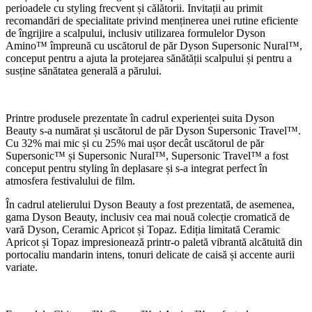
perioadele cu styling frecvent și călătorii. Invitații au primit
recomandări de specialitate privind menținerea unei rutine eficiente
de îngrijire a scalpului, inclusiv utilizarea formulelor Dyson
Amino™ împreună cu uscătorul de păr Dyson Supersonic Nural™,
conceput pentru a ajuta la protejarea sănătății scalpului și pentru a
susține sănătatea generală a părului.
Printre produsele prezentate în cadrul experienței suita Dyson
Beauty s-a numărat și uscătorul de păr Dyson Supersonic Travel™.
Cu 32% mai mic și cu 25% mai ușor decât uscătorul de păr
Supersonic™ și Supersonic Nural™, Supersonic Travel™ a fost
conceput pentru styling în deplasare și s-a integrat perfect în
atmosfera festivalului de film.
În cadrul atelierului Dyson Beauty a fost prezentată, de asemenea,
gama Dyson Beauty, inclusiv cea mai nouă colecție cromatică de
vară Dyson, Ceramic Apricot și Topaz. Ediția limitată Ceramic
Apricot și Topaz impresionează printr-o paletă vibrantă alcătuită din
portocaliu mandarin intens, tonuri delicate de caisă și accente aurii
variate.