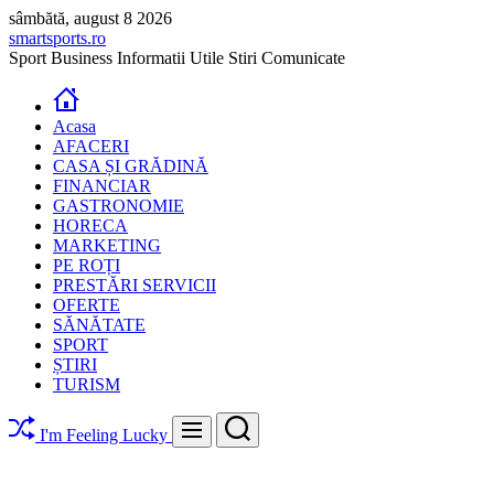
Skip
sâmbătă, august 8 2026
to
smartsports.ro
content
Sport Business Informatii Utile Stiri Comunicate
Acasa
AFACERI
CASA ȘI GRĂDINĂ
FINANCIAR
GASTRONOMIE
HORECA
MARKETING
PE ROȚI
PRESTĂRI SERVICII
OFERTE
SĂNĂTATE
SPORT
ȘTIRI
TURISM
Search
Menu
I'm Feeling Lucky