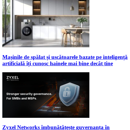
Mașinile de spălat și uscătoarele bazate pe inteligență
artificială îți cunosc hainele mai bine decât tine
Zyxel Networks îmbunătățește guvernanța în