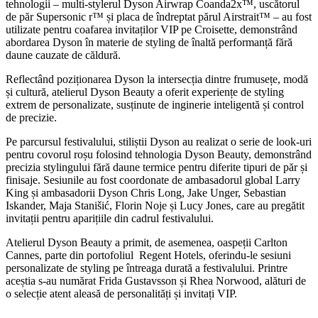
tehnologii – multi-stylerul Dyson Airwrap Coanda2x™, uscătorul
de păr Supersonic r™ și placa de îndreptat părul Airstrait™ – au fost
utilizate pentru coafarea invitaților VIP pe Croisette, demonstrând
abordarea Dyson în materie de styling de înaltă performanță fără
daune cauzate de căldură.
Reflectând poziționarea Dyson la intersecția dintre frumusețe, modă
și cultură, atelierul Dyson Beauty a oferit experiențe de styling
extrem de personalizate, susținute de inginerie inteligentă și control
de precizie.
Pe parcursul festivalului, stiliștii Dyson au realizat o serie de look-uri
pentru covorul roșu folosind tehnologia Dyson Beauty, demonstrând
precizia stylingului fără daune termice pentru diferite tipuri de păr și
finisaje. Sesiunile au fost coordonate de ambasadorul global Larry
King și ambasadorii Dyson Chris Long, Jake Unger, Sebastian
Iskander, Maja Stanišić, Florin Noje și Lucy Jones, care au pregătit
invitații pentru aparițiile din cadrul festivalului.
Atelierul Dyson Beauty a primit, de asemenea, oaspeții Carlton
Cannes, parte din portofoliul Regent Hotels, oferindu-le sesiuni
personalizate de styling pe întreaga durată a festivalului. Printre
aceștia s-au numărat Frida Gustavsson și Rhea Norwood, alături de
o selecție atent aleasă de personalități și invitați VIP.