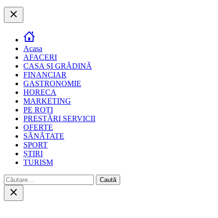
Close
Acasa
AFACERI
CASA ȘI GRĂDINĂ
FINANCIAR
GASTRONOMIE
HORECA
MARKETING
PE ROȚI
PRESTĂRI SERVICII
OFERTE
SĂNĂTATE
SPORT
ȘTIRI
TURISM
Caută
după:
Close
search