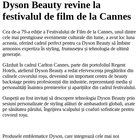
Dyson Beauty revine la
festivalul de film de la Cannes
Cea de-a 79-a ediție a Festivalului de Film de la Cannes, unul dintre
cele mai prestigioase evenimente culturale din lume, a avut loc luna
aceasta, oferind cadrul perfect pentru ca Dyson Beauty să îmbine
armonios expertiza în styling, frumusețea și tehnologia de ultimă
generație.
Găzduit în cadrul Carlton Cannes, parte din portofoliul Regent
Hotels, atelierul Dyson Beauty a redat efervescența pregătirilor din
culisele covorului roșu, devenind un important centru de beauty
backstage pentru profesioniști din industrie, reprezentanți media și
personalități înaintea premierelor și aparițiilor din cadrul festivalului.
Oaspeții au fost invitați să descopere tehnologia Dyson Beauty prin
sesiuni personalizate de styling alături de ambasadorii globali, axate
pe sănătatea părului, îngrijirea scalpului și coafuri sofisticate pentru
covorul roșu.
Produsele emblematice Dyson, care integrează cele mai noi