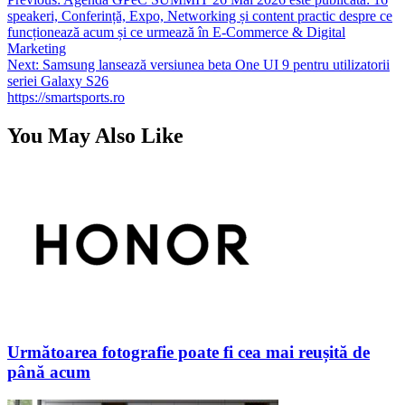
Navigare
speakeri, Conferință, Expo, Networking și content practic despre ce
în
funcționează acum și ce urmează în E-Commerce & Digital
articole
Marketing
Next:
Samsung lansează versiunea beta One UI 9 pentru utilizatorii
seriei Galaxy S26
https://smartsports.ro
You May Also Like
Următoarea fotografie poate fi cea mai reușită de
până acum