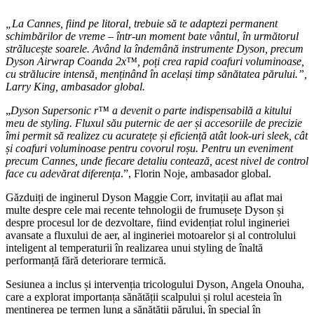
„La Cannes, fiind pe litoral, trebuie să te adaptezi permanent
schimbărilor de vreme – într-un moment bate vântul, în următorul
strălucește soarele. Având la îndemână instrumente Dyson, precum
Dyson Airwrap Coanda 2x™, poți crea rapid coafuri voluminoase,
cu strălucire intensă, menținând în același timp sănătatea părului.”,
Larry King, ambasador global.
„
Dyson Supersonic r™ a devenit o parte indispensabilă a kitului
meu de styling. Fluxul său puternic de aer și accesoriile de precizie
îmi permit să realizez cu acuratețe și eficiență atât look-uri sleek, cât
și coafuri voluminoase pentru covorul roșu. Pentru un eveniment
precum Cannes, unde fiecare detaliu contează, acest nivel de control
face cu adevărat diferența
.”, Florin Noje, ambasador global.
Găzduiți de inginerul Dyson Maggie Corr, invitații au aflat mai
multe despre cele mai recente tehnologii de frumusețe Dyson și
despre procesul lor de dezvoltare, fiind evidențiat rolul ingineriei
avansate a fluxului de aer, al ingineriei motoarelor și al controlului
inteligent al temperaturii în realizarea unui styling de înaltă
performanță fără deteriorare termică.
Sesiunea a inclus și intervenția tricologului Dyson, Angela Onouha,
care a explorat importanța sănătății scalpului și rolul acesteia în
menținerea pe termen lung a sănătății părului, în special în