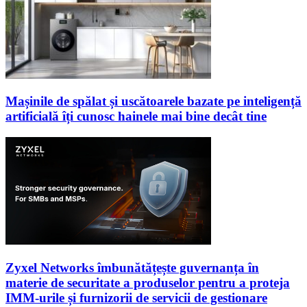
Mașinile de spălat și uscătoarele bazate pe inteligență
artificială îți cunosc hainele mai bine decât tine
Zyxel Networks îmbunătățește guvernanța în
materie de securitate a produselor pentru a proteja
IMM-urile și furnizorii de servicii de gestionare