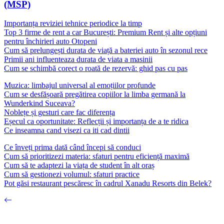
(MSP)
Importanța reviziei tehnice periodice la timp
Top 3 firme de rent a car București: Premium Rent și alte opțiuni
pentru închirieri auto Otopeni
Cum să prelungești durata de viață a bateriei auto în sezonul rece
Primii ani influenteaza durata de viata a masinii
Cum se schimbă corect o roată de rezervă: ghid pas cu pas
Muzica: limbajul universal al emoțiilor profunde
Cum se desfășoară pregătirea copiilor la limba germană la
Wunderkind Suceava?
Noblețe și gesturi care fac diferența
Eșecul ca oportunitate: Reflecții și importanța de a te ridica
Ce inseamna cand visezi ca iti cad dintii
Ce înveți prima dată când începi să conduci
Cum să prioritizezi materia: sfaturi pentru eficiență maximă
Cum să te adaptezi la viața de student în alt oraș
Cum să gestionezi volumul: sfaturi practice
Pot găsi restaurant pescăresc în cadrul Xanadu Resorts din Belek?