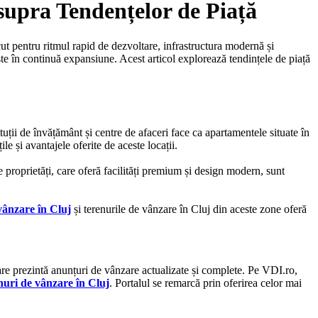
supra Tendențelor de Piață
cut pentru ritmul rapid de dezvoltare, infrastructura modernă și
te în continuă expansiune. Acest articol explorează tendințele de piață
tuții de învățământ și centre de afaceri face ca apartamentele situate în
le și avantajele oferite de aceste locații.
e proprietăți, care oferă facilități premium și design modern, sunt
vânzare în Cluj
și terenurile de vânzare în Cluj din aceste zone oferă
are prezintă anunțuri de vânzare actualizate și complete. Pe VDI.ro,
nuri de vânzare în Cluj
. Portalul se remarcă prin oferirea celor mai