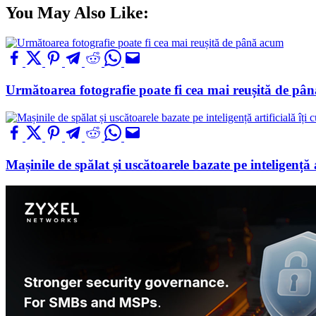
You May Also Like:
Următoarea fotografie poate fi cea mai reușită de pâ
Mașinile de spălat și uscătoarele bazate pe inteligență a