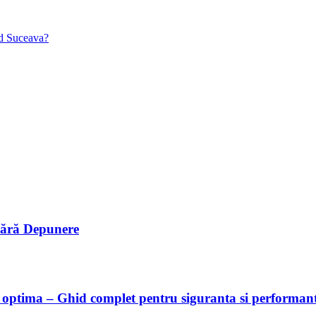
nd Suceava?
Fără Depunere
ne optima – Ghid complet pentru siguranta si performan