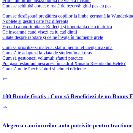
Primii ani influenteaza durata de viata a masinii
Cum se schimbă corect o roată de rezervă: ghid pas cu pas
Cum se desfășoară pregătirea copiilor la limba germană la Wunderki
Noblețe și gesturi care fac diferența
Eșecul ca oportunitate: Reflecții și importanța de a te ridica
Ce inseamna cand visezi ca iti cad dintii
Citate despre răbdare și ce ne învață în momente grele
Cum să prioritizezi materia: sfaturi pentru eficiență maximă
Cum să te adaptezi la viața de student în alt oraș
Cum să gestionezi volumul: sfaturi practice
Pot găsi restaurant pescăresc în cadrul Xanadu Resorts din Belek?
Cum să nu te îneci: sfaturi și tehnici eficiente
100 Runde Gratis : Cum să Beneficiezi de un Bonus 
Alegerea cauciucurilor auto potrivite pentru tractiu