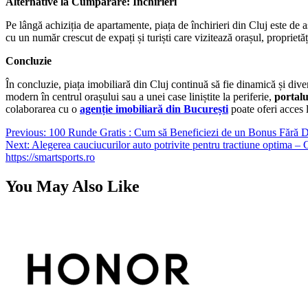
Alternative la Cumpărare: Închirieri
Pe lângă achiziția de apartamente, piața de închirieri din Cluj este de ase
cu un număr crescut de expați și turiști care vizitează orașul, proprietăți
Concluzie
În concluzie, piața imobiliară din Cluj continuă să fie dinamică și diver
modern în centrul orașului sau a unei case liniștite la periferie,
portalu
colaborarea cu o
agenție imobiliară din București
poate oferi acces l
Navigare
Previous:
100 Runde Gratis : Cum să Beneficiezi de un Bonus Fără 
Next:
Alegerea cauciucurilor auto potrivite pentru tractiune optima –
în
https://smartsports.ro
articole
You May Also Like