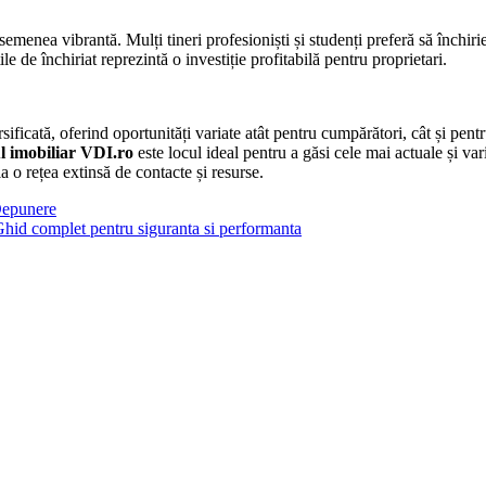
menea vibrantă. Mulți tineri profesioniști și studenți preferă să închirieze 
le de închiriat reprezintă o investiție profitabilă pentru proprietari.
sificată, oferind oportunități variate atât pentru cumpărători, cât și pent
l imobiliar VDI.ro
este locul ideal pentru a găsi cele mai actuale și va
a o rețea extinsă de contacte și resurse.
Depunere
 Ghid complet pentru siguranta si performanta