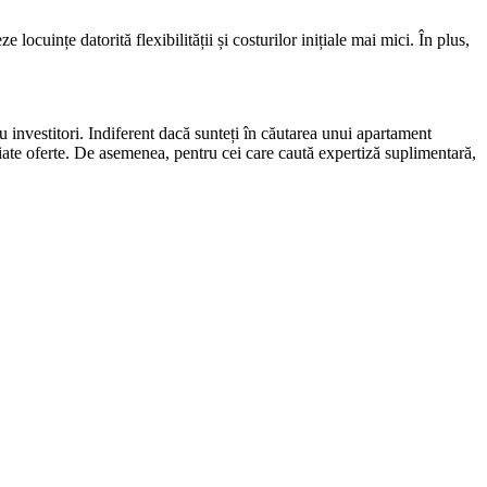
locuințe datorită flexibilității și costurilor inițiale mai mici. În plus,
ru investitori. Indiferent dacă sunteți în căutarea unui apartament
riate oferte. De asemenea, pentru cei care caută expertiză suplimentară,