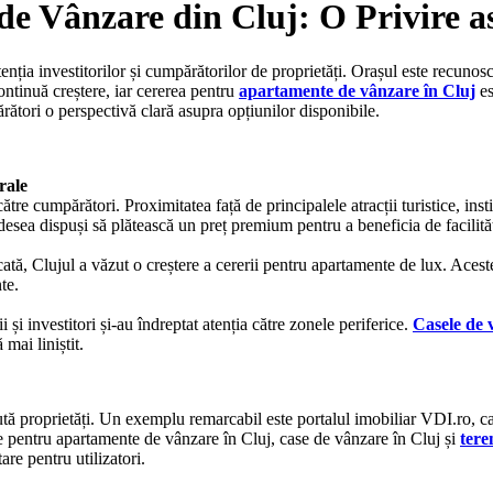
e Vânzare din Cluj: O Privire a
nția investitorilor și cumpărătorilor de proprietăți. Orașul este recunos
continuă creștere, iar cererea pentru
apartamente de vânzare în Cluj
es
rători o perspectivă clară asupra opțiunilor disponibile.
rale
re cumpărători. Proximitatea față de principalele atracții turistice, insti
desea dispuși să plătească un preț premium pentru a beneficia de facilități
cată, Clujul a văzut o creștere a cererii pentru apartamente de lux. Acest
te.
 și investitori și-au îndreptat atenția către zonele periferice.
Casele de 
 mai liniștit.
ută proprietăți. Un exemplu remarcabil este portalul imobiliar VDI.ro, c
te pentru apartamente de vânzare în Cluj, case de vânzare în Cluj și
tere
are pentru utilizatori.