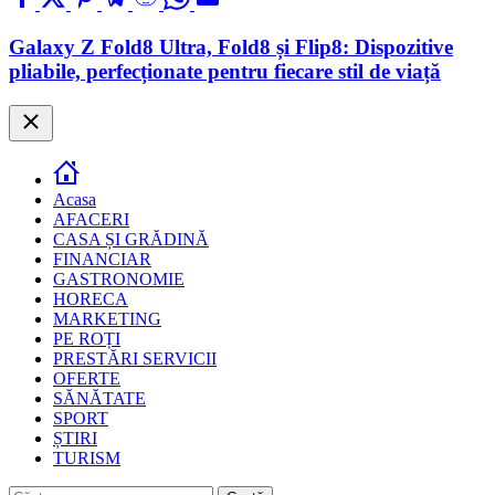
Galaxy Z Fold8 Ultra, Fold8 și Flip8: Dispozitive
pliabile, perfecționate pentru fiecare stil de viață
Close
Acasa
AFACERI
CASA ȘI GRĂDINĂ
FINANCIAR
GASTRONOMIE
HORECA
MARKETING
PE ROȚI
PRESTĂRI SERVICII
OFERTE
SĂNĂTATE
SPORT
ȘTIRI
TURISM
Caută