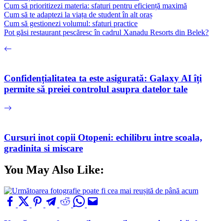
Cum să prioritizezi materia: sfaturi pentru eficiență maximă
Cum să te adaptezi la viața de student în alt oraș
Cum să gestionezi volumul: sfaturi practice
Pot găsi restaurant pescăresc în cadrul Xanadu Resorts din Belek?
Confidențialitatea ta este asigurată: Galaxy AI îți
permite să preiei controlul asupra datelor tale
Cursuri inot copii Otopeni: echilibru intre scoala,
gradinita si miscare
You May Also Like: