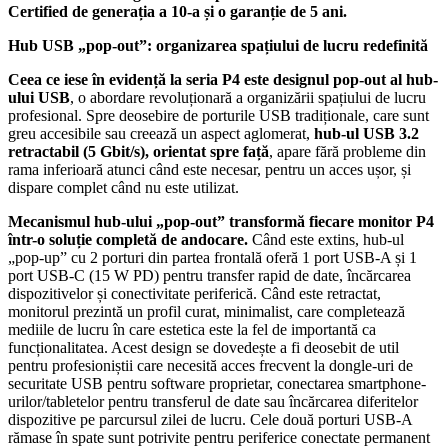
Certified de generația a 10-a și o garanție de 5 ani.
Hub USB „pop-out”: organizarea spațiului de lucru redefinită
Ceea ce iese în evidență la seria P4 este designul pop-out al hub-
ului USB
, o abordare revoluționară a organizării spațiului de lucru
profesional. Spre deosebire de porturile USB tradiționale, care sunt
greu accesibile sau creează un aspect aglomerat,
hub-ul USB 3.2
retractabil (5 Gbit/s), orientat spre față
, apare fără probleme din
rama inferioară atunci când este necesar, pentru un acces ușor, și
dispare complet când nu este utilizat.
Mecanismul hub-ului „pop-out” transformă fiecare monitor P4
într-o soluție completă de andocare.
Când este extins, hub-ul
„pop-up” cu 2 porturi din partea frontală oferă 1 port USB-A și 1
port USB-C (15 W PD) pentru transfer rapid de date, încărcarea
dispozitivelor și conectivitate periferică. Când este retractat,
monitorul prezintă un profil curat, minimalist, care completează
mediile de lucru în care estetica este la fel de importantă ca
funcționalitatea. Acest design se dovedește a fi deosebit de util
pentru profesioniștii care necesită acces frecvent la dongle-uri de
securitate USB pentru software proprietar, conectarea smartphone-
urilor/tabletelor pentru transferul de date sau încărcarea diferitelor
dispozitive pe parcursul zilei de lucru. Cele două porturi USB-A
rămase în spate sunt potrivite pentru periferice conectate permanent