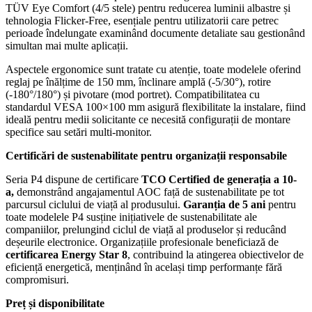
TÜV Eye Comfort (4/5 stele) pentru reducerea luminii albastre și
tehnologia Flicker-Free, esențiale pentru utilizatorii care petrec
perioade îndelungate examinând documente detaliate sau gestionând
simultan mai multe aplicații.
Aspectele ergonomice sunt tratate cu atenție, toate modelele oferind
reglaj pe înălțime de 150 mm, înclinare amplă (-5/30°), rotire
(-180°/180°) și pivotare (mod portret). Compatibilitatea cu
standardul VESA 100×100 mm asigură flexibilitate la instalare, fiind
ideală pentru medii solicitante ce necesită configurații de montare
specifice sau setări multi-monitor.
Certificări de sustenabilitate pentru organizații responsabile
Seria P4 dispune de certificare
TCO Certified de generația a 10-
a,
demonstrând angajamentul AOC față de sustenabilitate pe tot
parcursul ciclului de viață al produsului.
Garanția de 5 ani
pentru
toate modelele P4 susține inițiativele de sustenabilitate ale
companiilor, prelungind ciclul de viață al produselor și reducând
deșeurile electronice. Organizațiile profesionale beneficiază de
certificarea Energy Star 8
, contribuind la atingerea obiectivelor de
eficiență energetică, menținând în același timp performanțe fără
compromisuri.
Preț și disponibilitate