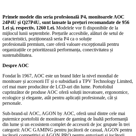
Primele modele din seria profesională P4, monitoarele AOC
24P4U și Q27P4U, sunt lansate la prețuri recomandate de 956
Lei și, respectiv, 1260 Lei.
Modelele vor fi disponibile de la
mijlocul lunii septembrie. Prețurile accesibile, alături de setul de
caracteristici, poziționează seria P4 ca o soluție
profesională premium, care oferă valoare excepțională pentru
organizațiile ce prioritizează performanța, conectivitatea și
sustenabilitatea.
Despre AOC
Fondat în 1967, AOC este un brand lider la nivel mondial de
monitoare și accesorii IT și o subsidiară a TPV Technology Limited,
cel mai mare producător de LCD-uri din lume. Portofoliul
cuprinzător de produse AOC oferă soluții inovatoare, ergonomice,
ecologice și elegante, atât pentru aplicații profesionale, cât și
personale.
Sub-brand-ul AOC, AGON by AOC, oferă unul dintre cele mai
puternice portofolii de monitoare de gaming de înaltă performanță
din lume și un ecosistem complet de accesorii de joc grupate în trei
categorii: AOC GAMING pentru jucătorii de casual, AGON pentru
jucătorii competitivi și AGON PRO pentru entuziaști și jucătorii