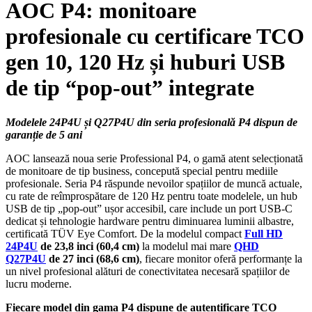
AOC P4: monitoare
profesionale cu certificare TCO
gen 10, 120 Hz și huburi USB
de tip “pop-out” integrate
Modelele 24P4U și Q27P4U din seria profesională P4 dispun de
garanție de 5 ani
AOC lansează noua serie Professional P4, o gamă atent selecționată
de monitoare de tip business, concepută special pentru mediile
profesionale. Seria P4 răspunde nevoilor spațiilor de muncă actuale,
cu rate de reîmprospătare de 120 Hz pentru toate modelele, un hub
USB de tip „pop-out” ușor accesibil, care include un port USB-C
dedicat și tehnologie hardware pentru diminuarea luminii albastre,
certificată TÜV Eye Comfort. De la modelul compact
Full HD
24P4U
de 23,8 inci (60,4 cm)
la modelul mai mare
QHD
Q27P4U
de 27 inci (68,6 cm)
, fiecare monitor oferă performanțe la
un nivel profesional alături de conectivitatea necesară spațiilor de
lucru moderne.
Fiecare model din gama P4 dispune de autentificare TCO