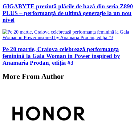
GIGABYTE prezintă plăcile de bază din seria Z890
PLUS – performanță de ultimă generație la un nou
nivel
Pe 20 martie, Craiova celebrează performanța
feminină la Gala Woman in Power inspired by
Anamaria Prodan, ediția #3
More From Author