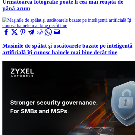
Următoarea fotografie poate fi cea mai reușită de
până acum
Mașinile de spălat și uscătoarele bazate pe inteligență
artificială îți cunosc hainele mai bine decât tine