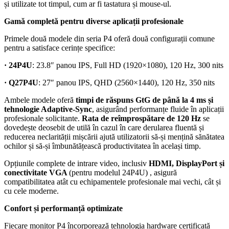
și utilizate tot timpul, cum ar fi tastatura și mouse-ul.
Gamă completă pentru diverse aplicații profesionale
Primele două modele din seria P4 oferă două configurații comune
pentru a satisface cerințe specifice:
· 24P4U
: 23.8″ panou IPS, Full HD (1920×1080), 120 Hz, 300 nits
· Q27P4U
: 27″ panou IPS, QHD (2560×1440), 120 Hz, 350 nits
Ambele modele oferă
timpi de răspuns GtG de până la 4 ms
și
tehnologie Adaptive-Sync
, asigurând performanțe fluide în aplicații
profesionale solicitante.
Rata de reîmprospătare de 120 Hz
se
dovedește deosebit de utilă în cazul în care derularea fluentă și
reducerea neclarității mișcării ajută utilizatorii să-și mențină sănătatea
ochilor și să-și îmbunătățească productivitatea în același timp.
Opțiunile complete de intrare video, inclusiv
HDMI, DisplayPort și
conectivitate VGA
(pentru modelul 24P4U) , asigură
compatibilitatea atât cu echipamentele profesionale mai vechi, cât și
cu cele moderne.
Confort și performanță optimizate
Fiecare monitor P4 încorporează tehnologia hardware certificată