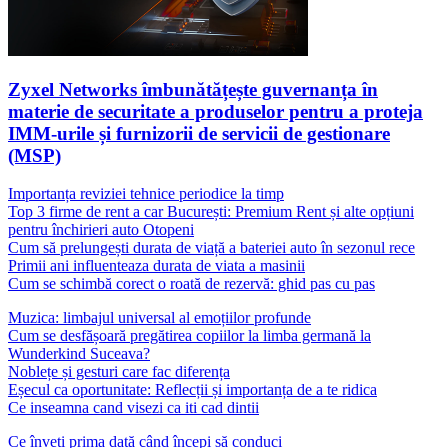
Zyxel Networks îmbunătățește guvernanța în
materie de securitate a produselor pentru a proteja
IMM-urile și furnizorii de servicii de gestionare
(MSP)
Importanța reviziei tehnice periodice la timp
Top 3 firme de rent a car București: Premium Rent și alte opțiuni
pentru închirieri auto Otopeni
Cum să prelungești durata de viață a bateriei auto în sezonul rece
Primii ani influenteaza durata de viata a masinii
Cum se schimbă corect o roată de rezervă: ghid pas cu pas
Muzica: limbajul universal al emoțiilor profunde
Cum se desfășoară pregătirea copiilor la limba germană la
Wunderkind Suceava?
Noblețe și gesturi care fac diferența
Eșecul ca oportunitate: Reflecții și importanța de a te ridica
Ce inseamna cand visezi ca iti cad dintii
Ce înveți prima dată când începi să conduci