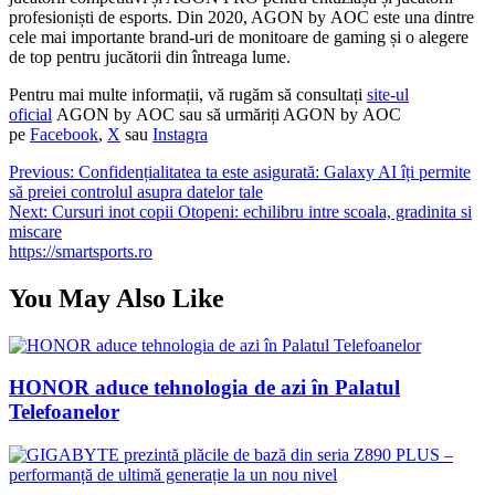
profesioniști de esports. Din 2020, AGON by AOC este una dintre
cele mai importante brand-uri de monitoare de gaming și o alegere
de top pentru jucătorii din întreaga lume.
Pentru mai multe informații, vă rugăm să consultați
site-ul
oficial
AGON by AOC sau să urmăriți AGON by AOC
pe
Facebook
,
X
sau
Instagra
Navigare
Previous:
Confidențialitatea ta este asigurată: Galaxy AI îți permite
să preiei controlul asupra datelor tale
în
Next:
Cursuri inot copii Otopeni: echilibru intre scoala, gradinita si
articole
miscare
https://smartsports.ro
You May Also Like
HONOR aduce tehnologia de azi în Palatul
Telefoanelor