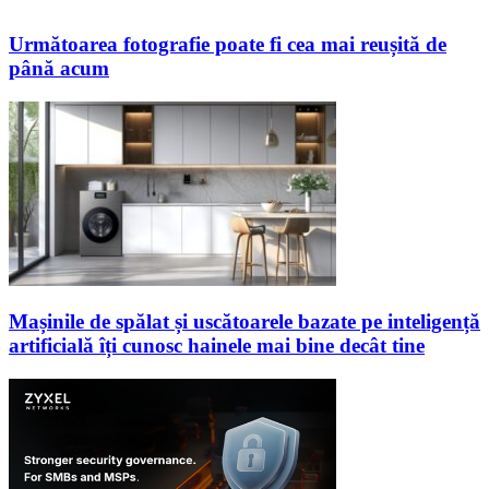
Următoarea fotografie poate fi cea mai reușită de
până acum
Mașinile de spălat și uscătoarele bazate pe inteligență
artificială îți cunosc hainele mai bine decât tine