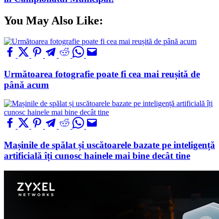
You May Also Like:
Următoarea fotografie poate fi cea mai reușită de
până acum
Mașinile de spălat și uscătoarele bazate pe inteligență
artificială îți cunosc hainele mai bine decât tine