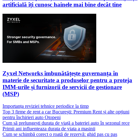
artificială îți cunosc hainele mai bine decât tine
Zyxel Networks îmbunătățește guvernanța în
materie de securitate a produselor pentru a proteja
IMM-urile și furnizorii de servicii de gestionare
(MSP)
Importanța reviziei tehnice periodice la timp
Top 3 firme de rent a car București: Premium Rent și alte opțiuni
pentru închirieri auto Otopeni
Cum să prelungești durata de viață a bateriei auto în sezonul rece
Primii ani influenteaza durata de viata a masinii
Cum se schimbă corect o roată de rezervă: ghid pas cu pas