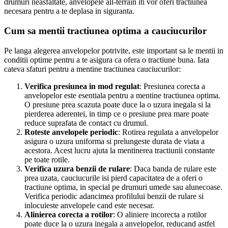
drumuri neasfaltate, anvelopele all-terrain iti vor oferi tractiunea
necesara pentru a te deplasa in siguranta.
Cum sa mentii tractiunea optima a cauciucurilor
Pe langa alegerea anvelopelor potrivite, este important sa le mentii in
conditii optime pentru a te asigura ca ofera o tractiune buna. Iata
cateva sfaturi pentru a mentine tractiunea cauciucurilor:
Verifica presiunea in mod regulat
: Presiunea corecta a
anvelopelor este esentiala pentru a mentine tractiunea optima.
O presiune prea scazuta poate duce la o uzura inegala si la
pierderea aderentei, in timp ce o presiune prea mare poate
reduce suprafata de contact cu drumul.
Roteste anvelopele periodic
: Rotirea regulata a anvelopelor
asigura o uzura uniforma si prelungeste durata de viata a
acestora. Acest lucru ajuta la mentinerea tractiunii constante
pe toate rotile.
Verifica uzura benzii de rulare
: Daca banda de rulare este
prea uzata, cauciucurile isi pierd capacitatea de a oferi o
tractiune optima, in special pe drumuri umede sau alunecoase.
Verifica periodic adancimea profilului benzii de rulare si
inlocuieste anvelopele cand este necesar.
Alinierea corecta a rotilor
: O aliniere incorecta a rotilor
poate duce la o uzura inegala a anvelopelor, reducand astfel