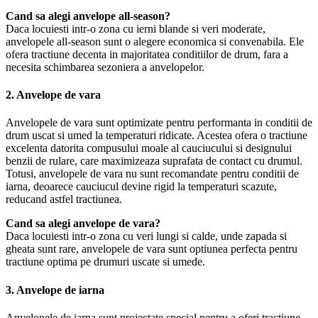
Cand sa alegi anvelope all-season?
Daca locuiesti intr-o zona cu ierni blande si veri moderate,
anvelopele all-season sunt o alegere economica si convenabila. Ele
ofera tractiune decenta in majoritatea conditiilor de drum, fara a
necesita schimbarea sezoniera a anvelopelor.
2.
Anvelope de vara
Anvelopele de vara sunt optimizate pentru performanta in conditii de
drum uscat si umed la temperaturi ridicate. Acestea ofera o tractiune
excelenta datorita compusului moale al cauciucului si designului
benzii de rulare, care maximizeaza suprafata de contact cu drumul.
Totusi, anvelopele de vara nu sunt recomandate pentru conditii de
iarna, deoarece cauciucul devine rigid la temperaturi scazute,
reducand astfel tractiunea.
Cand sa alegi anvelope de vara?
Daca locuiesti intr-o zona cu veri lungi si calde, unde zapada si
gheata sunt rare, anvelopele de vara sunt optiunea perfecta pentru
tractiune optima pe drumuri uscate si umede.
3.
Anvelope de iarna
Anvelopele de iarna sunt proiectate special pentru a oferi tractiune