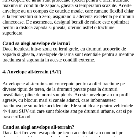
maxima in conditii de zapada, gheata si temperaturi scazute. Aceste
anvelope au un compus de cauciuc moale, care ramane flexibil chiar
si la temperaturi sub zero, asigurand o aderenta excelenta pe drumuri
alunecoase. De asemenea, designul benzii de rulare este optimizat
pentru a disloca zapada si gheata, oferind astfel o tractiune
superioara.
Cand sa alegi anvelope de iarna?
Daca locuiesti intr-o zona cu ierni grele, cu drumuri acoperite de
zapada si gheata, anvelopele de iarna sunt esentiale pentru a mentine
tractiunea si siguranta in aceste conditii extreme.
4.
Anvelope all-terrain (A/T)
Anvelopele all-terrain sunt concepute pentru a oferi tractiune pe
diverse tipuri de teren, de la drumuri pavate pana la drumuri
neasfaltate, pline de noroi sau pietris. Aceste anvelope au un profil
agresiv, cu blocuri mari si canale adanci, care imbunatatesc
tractiunea pe suprafete accidentate. Ele sunt ideale pentru vehiculele
4×4 sau SUV-uri care sunt folosite atat pe drumuri urbane, cat si pe
trasee off-road.
Cand sa alegi anvelope all-terrain?
Daca faci frecvent escapade pe teren accidentat sau conduci pe