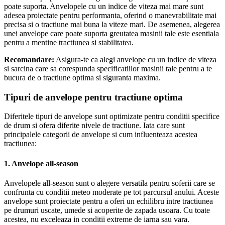
poate suporta. Anvelopele cu un indice de viteza mai mare sunt
adesea proiectate pentru performanta, oferind o manevrabilitate mai
precisa si o tractiune mai buna la viteze mari. De asemenea, alegerea
unei anvelope care poate suporta greutatea masinii tale este esentiala
pentru a mentine tractiunea si stabilitatea.
Recomandare:
Asigura-te ca alegi anvelope cu un indice de viteza
si sarcina care sa corespunda specificatiilor masinii tale pentru a te
bucura de o tractiune optima si siguranta maxima.
Tipuri de anvelope pentru tractiune optima
Diferitele tipuri de anvelope sunt optimizate pentru conditii specifice
de drum si ofera diferite nivele de tractiune. Iata care sunt
principalele categorii de anvelope si cum influenteaza acestea
tractiunea:
1.
Anvelope all-season
Anvelopele all-season sunt o alegere versatila pentru soferii care se
confrunta cu conditii meteo moderate pe tot parcursul anului. Aceste
anvelope sunt proiectate pentru a oferi un echilibru intre tractiunea
pe drumuri uscate, umede si acoperite de zapada usoara. Cu toate
acestea, nu exceleaza in conditii extreme de iarna sau vara.