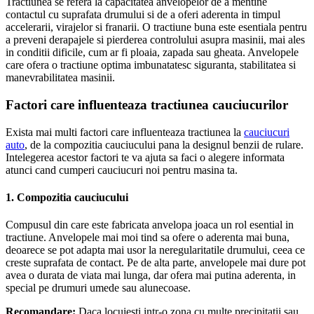
Tractiunea se refera la capacitatea anvelopelor de a mentine
contactul cu suprafata drumului si de a oferi aderenta in timpul
accelerarii, virajelor si franarii. O tractiune buna este esentiala pentru
a preveni derapajele si pierderea controlului asupra masinii, mai ales
in conditii dificile, cum ar fi ploaia, zapada sau gheata. Anvelopele
care ofera o tractiune optima imbunatatesc siguranta, stabilitatea si
manevrabilitatea masinii.
Factori care influenteaza tractiunea cauciucurilor
Exista mai multi factori care influenteaza tractiunea la
cauciucuri
auto
, de la compozitia cauciucului pana la designul benzii de rulare.
Intelegerea acestor factori te va ajuta sa faci o alegere informata
atunci cand cumperi cauciucuri noi pentru masina ta.
1.
Compozitia cauciucului
Compusul din care este fabricata anvelopa joaca un rol esential in
tractiune. Anvelopele mai moi tind sa ofere o aderenta mai buna,
deoarece se pot adapta mai usor la neregularitatile drumului, ceea ce
creste suprafata de contact. Pe de alta parte, anvelopele mai dure pot
avea o durata de viata mai lunga, dar ofera mai putina aderenta, in
special pe drumuri umede sau alunecoase.
Recomandare:
Daca locuiesti intr-o zona cu multe precipitatii sau