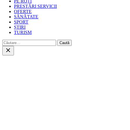
PE ROȚI
PRESTĂRI SERVICII
OFERTE
SĂNĂTATE
SPORT
ȘTIRI
TURISM
Caută
după:
Close
search