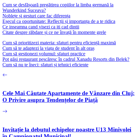
Cum se desfășoară pregătirea copiilor la limba germană la
Wunderkind Suceava?
Noblețe și gesturi care fac diferența
Eșecul ca oportunitate: Reflecții și importanța de a te ridica
Ce inseamna cand visezi ca iti cad dintii
Citate despre răbdare și ce ne învață în momente grele
Cum să prioritizezi materia: sfaturi pentru eficiență maximă
Cum să te adaptezi la viața de student în alt oraș
Cum să gestionezi volumul: sfaturi practice
Pot găsi restaurant pescăresc în cadrul Xanadu Resorts din Belek?
Cum să nu te îneci: sfaturi și tehnici eficiente
Cele Mai Căutate Apartamente de Vânzare din Cluj:
O Privire asupra Tendențelor de Piață
Invitație la debutul echipelor noastre U13 Minivolei
în Campionatul Municipal!