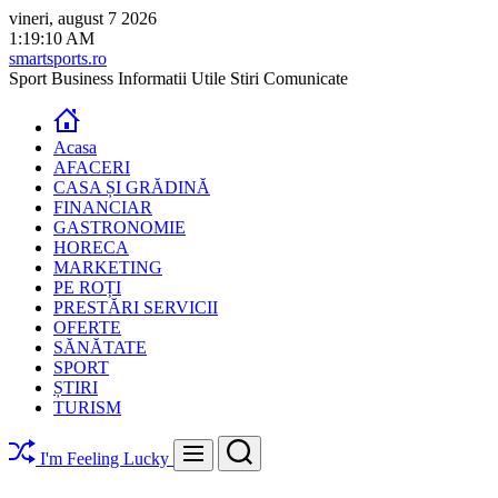
Skip
vineri, august 7 2026
to
1
:
19
:
11
AM
content
smartsports.ro
Sport Business Informatii Utile Stiri Comunicate
Acasa
AFACERI
CASA ȘI GRĂDINĂ
FINANCIAR
GASTRONOMIE
HORECA
MARKETING
PE ROȚI
PRESTĂRI SERVICII
OFERTE
SĂNĂTATE
SPORT
ȘTIRI
TURISM
Search
Menu
I'm Feeling Lucky