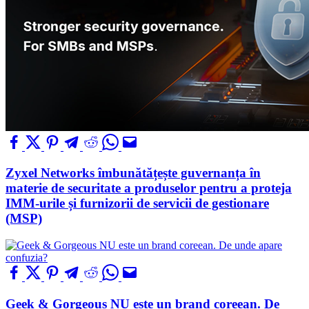
Zyxel Networks îmbunătățește guvernanța în
materie de securitate a produselor pentru a proteja
IMM-urile și furnizorii de servicii de gestionare
(MSP)
Geek & Gorgeous NU este un brand coreean. De