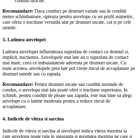
conditii dificile.
Recomandare:
Daca conduci pe drumuri variate sau in conditii
meteo schimbatoare, opteaza pentru anvelope cu un profil asimetric,
care ofera o tractiune versatila atat pe drumuri uscate, cat si pe cele
umede.
3.
Latimea anvelopei
Latimea anvelopei influenteaza suprafata de contact cu drumul si,
implicit, tractiunea. Anvelopele mai late au o suprafata de contact
mai mare, ceea ce imbunatateste aderenta pe drumuri uscate. Cu
toate acestea, anvelopele prea late pot creste riscul de acvaplanare pe
drumuri umede sau cu zapada.
Recomandare:
Pentru drumuri uscate sau conditii normale de
condus, o anvelopa mai lata poate oferi o tractiune superioara. In
schimb, pentru conditii de ploaie sau zapada, este mai bine sa alegi
anvelope cu o latime moderata pentru a reduce riscul de
acvaplanare.
4.
Indicele de viteza si sarcina
Indicele de viteza si sarcina al anvelopei indica viteza maxima la
care anvelopa poate rula in siguranta si greutatea maxima pe care o